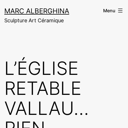
Aller
MARC ALBERGHINA
Menu
au
Sculpture Art Céramique
contenu
L’ÉGLISE
RETABLE
VALLAU…